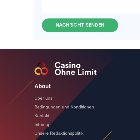
About
Über uns
Bedingungen und Konditionen
Kontakt
Sitemap
Unsere Redaktionspolitik