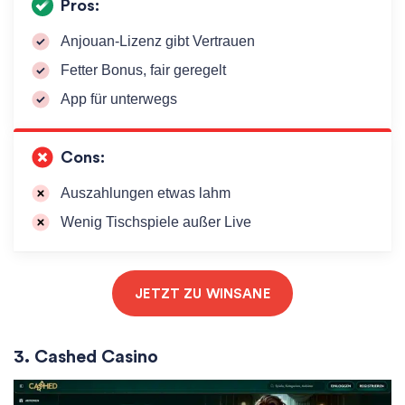
Pros:
Anjouan-Lizenz gibt Vertrauen
Fetter Bonus, fair geregelt
App für unterwegs
Cons:
Auszahlungen etwas lahm
Wenig Tischspiele außer Live
JETZT ZU WINSANE
3. Cashed Casino