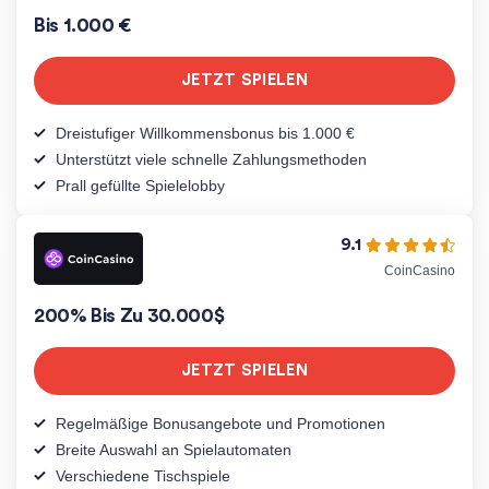
Bis 1.000 €
JETZT SPIELEN
Dreistufiger Willkommensbonus bis 1.000 €
Unterstützt viele schnelle Zahlungsmethoden
Prall gefüllte Spielelobby
9.1
CoinCasino
200% Bis Zu 30.000$
JETZT SPIELEN
Regelmäßige Bonusangebote und Promotionen
Breite Auswahl an Spielautomaten
Verschiedene Tischspiele