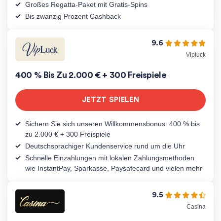
Großes Regatta-Paket mit Gratis-Spins
Bis zwanzig Prozent Cashback
9.6
Vipluck
400 % Bis Zu 2.000 € + 300 Freispiele
JETZT SPIELEN
Sichern Sie sich unseren Willkommensbonus: 400 % bis
zu 2.000 € + 300 Freispiele
Deutschsprachiger Kundenservice rund um die Uhr
Schnelle Einzahlungen mit lokalen Zahlungsmethoden
wie InstantPay, Sparkasse, Paysafecard und vielen mehr
9.5
Casina