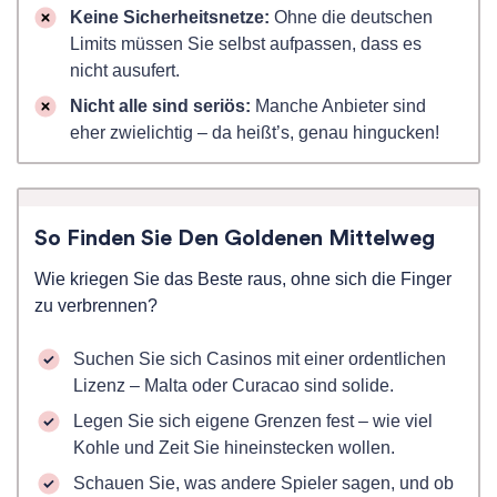
Keine Sicherheitsnetze:
Ohne die deutschen
Limits müssen Sie selbst aufpassen, dass es
nicht ausufert.
Nicht alle sind seriös:
Manche Anbieter sind
eher zwielichtig – da heißt’s, genau hingucken!
So Finden Sie Den Goldenen Mittelweg
Wie kriegen Sie das Beste raus, ohne sich die Finger
zu verbrennen?
Suchen Sie sich Casinos mit einer ordentlichen
Lizenz – Malta oder Curacao sind solide.
Legen Sie sich eigene Grenzen fest – wie viel
Kohle und Zeit Sie hineinstecken wollen.
Schauen Sie, was andere Spieler sagen, und ob