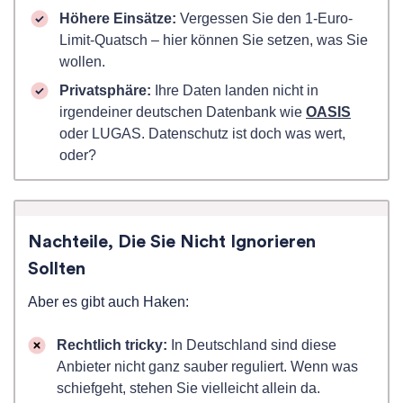
Höhere Einsätze:
Vergessen Sie den 1-Euro-
Limit-Quatsch – hier können Sie setzen, was Sie
wollen.
Privatsphäre:
Ihre Daten landen nicht in
irgendeiner deutschen Datenbank wie
OASIS
oder LUGAS. Datenschutz ist doch was wert,
oder?
Nachteile, Die Sie Nicht Ignorieren
Sollten
Aber es gibt auch Haken:
Rechtlich tricky:
In Deutschland sind diese
Anbieter nicht ganz sauber reguliert. Wenn was
schiefgeht, stehen Sie vielleicht allein da.