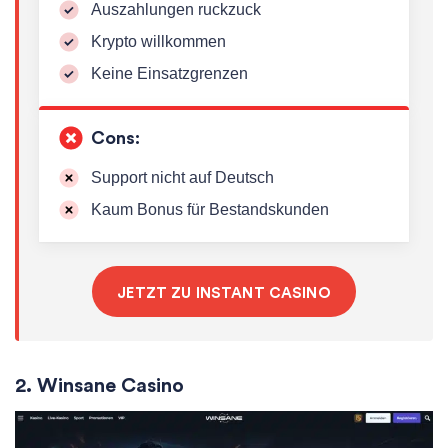
Auszahlungen ruckzuck
Krypto willkommen
Keine Einsatzgrenzen
Cons:
Support nicht auf Deutsch
Kaum Bonus für Bestandskunden
JETZT ZU INSTANT CASINO
2. Winsane Casino