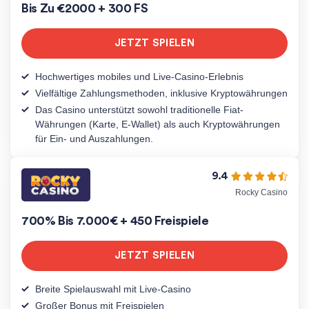
Bis Zu €2000 + 300 FS
JETZT SPIELEN
Hochwertiges mobiles und Live-Casino-Erlebnis
Vielfältige Zahlungsmethoden, inklusive Kryptowährungen
Das Casino unterstützt sowohl traditionelle Fiat-
Währungen (Karte, E-Wallet) als auch Kryptowährungen
für Ein- und Auszahlungen.
9.4
Rocky Casino
700% Bis 7.000€ + 450 Freispiele
JETZT SPIELEN
Breite Spielauswahl mit Live-Casino
Großer Bonus mit Freispielen