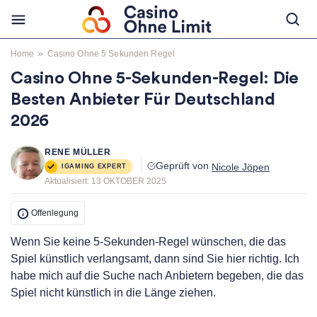
»
Home
Casino Ohne 5 Sekunden Regel
Casino Ohne 5-Sekunden-Regel: Die
Besten Anbieter Für Deutschland
2026
RENE MÜLLER
Geprüft von
Nicole Jöpen
IGAMING EXPERT
Aktualisiert:
13 OKTOBER 2025
Offenlegung
Wenn Sie keine 5-Sekunden-Regel wünschen, die das
Spiel künstlich verlangsamt, dann sind Sie hier richtig. Ich
habe mich auf die Suche nach Anbietern begeben, die das
Spiel nicht künstlich in die Länge ziehen.