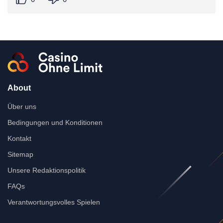
About
Über uns
Bedingungen und Konditionen
Kontakt
Sitemap
Unsere Redaktionspolitik
FAQs
Verantwortungsvolles Spielen