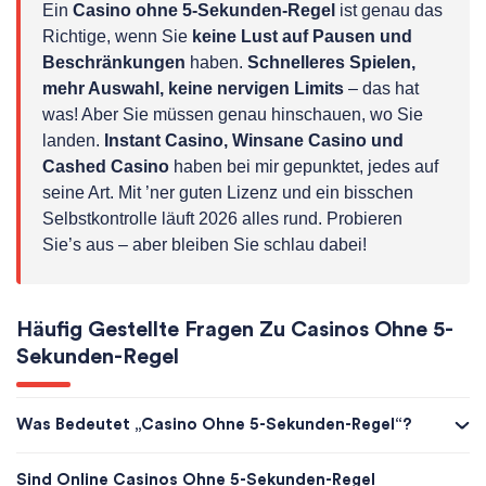
Ein
Casino ohne 5-Sekunden-Regel
ist genau das
Richtige, wenn Sie
keine Lust auf Pausen und
Beschränkungen
haben.
Schnelleres Spielen,
mehr Auswahl, keine nervigen Limits
– das hat
was! Aber Sie müssen genau hinschauen, wo Sie
landen.
Instant Casino, Winsane Casino und
Cashed Casino
haben bei mir gepunktet, jedes auf
seine Art. Mit ’ner guten Lizenz und ein bisschen
Selbstkontrolle läuft 2026 alles rund. Probieren
Sie’s aus – aber bleiben Sie schlau dabei!
Häufig Gestellte Fragen Zu Casinos Ohne 5-
Sekunden-Regel
Was Bedeutet „Casino Ohne 5-Sekunden-Regel“?
Sind Online Casinos Ohne 5-Sekunden-Regel