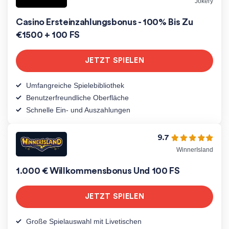
Jokery
Casino Ersteinzahlungsbonus - 100% Bis Zu
€1500 + 100 FS
JETZT SPIELEN
Umfangreiche Spielebibliothek
Benutzerfreundliche Oberfläche
Schnelle Ein- und Auszahlungen
9.7
WinnerIsland
1.000 € Willkommensbonus Und 100 FS
JETZT SPIELEN
Große Spielauswahl mit Livetischen