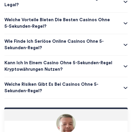
Legal?
Welche Vorteile Bieten Die Besten Casinos Ohne
5-Sekunden-Regel?
Wie Finde Ich Seriöse Online Casinos Ohne 5-
Sekunden-Regel?
Kann Ich In Einem Casino Ohne 5-Sekunden-Regel
Kryptowährungen Nutzen?
Welche Risiken Gibt Es Bei Casinos Ohne 5-
Sekunden-Regel?